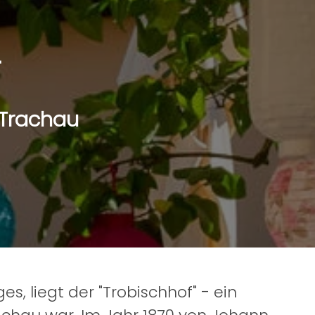
F
-Trachau
, liegt der "Trobischhof" - ein