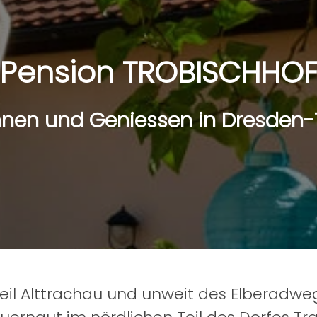
Pension TROBISCHHO
nen und Geniessen in Dresden
l Alttrachau und unweit des Elberadweges