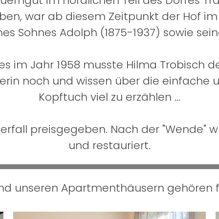
Bauerngut im nördlichen Teil des Dorfes T
rben, war ab diesem Zeitpunkt der Hof im 
nes Sohnes Adolph (1875-1937) sowie seine
 im Jahr 1958 musste Hilma Trobisch den 
erin noch und wissen über die einfache 
Kopftuch viel zu erzählen ...
erfall preisgegeben. Nach der "Wende" w
und restauriert.
und unseren Apartmenthäusern gehören f