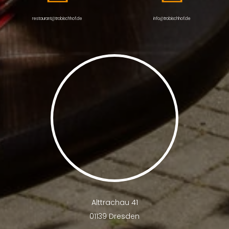
restaurant@trobischhof.de
info@trobischhof.de
Alttrachau 41
01139 Dresden